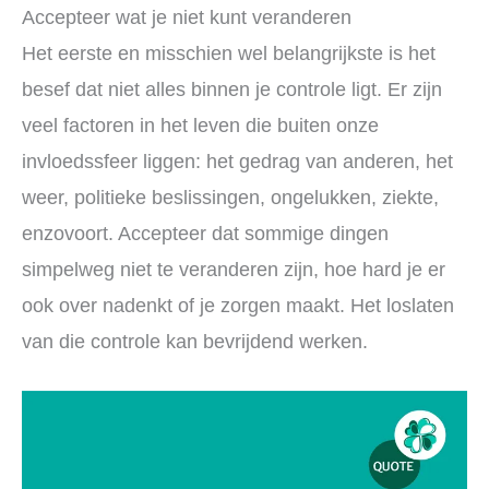
Accepteer wat je niet kunt veranderen
Het eerste en misschien wel belangrijkste is het
besef dat niet alles binnen je controle ligt. Er zijn
veel factoren in het leven die buiten onze
invloedssfeer liggen: het gedrag van anderen, het
weer, politieke beslissingen, ongelukken, ziekte,
enzovoort. Accepteer dat sommige dingen
simpelweg niet te veranderen zijn, hoe hard je er
ook over nadenkt of je zorgen maakt. Het loslaten
van die controle kan bevrijdend werken.