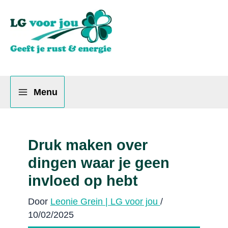
Ga
naar
de
inhoud
Menu
Druk maken over
dingen waar je geen
invloed op hebt
Door
Leonie Grein | LG voor jou
/
10/02/2025